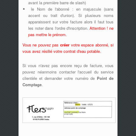
avant la première barre de slash)
le Nom de l'abonné : en majuscule (sans
accent ou trait d'union). Si plusieurs noms
apparaissent sur votre facture alors il faut tous
les noter dans l'ordre d'inscription.
Attention ! ne
pas mettre le prénom.
Vous ne pouvez pas
créer
votre espace abonné, si
vous avez résilié votre contrat d'eau potable.
Si vous n'avez pas encore reçu de facture, vous
pouvez néanmoins contacter l'accueil du service
clientèle et demander votre numéro de
Point de
Comptage
.