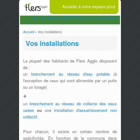
Accéder à votre espace privé
Mot de passe oublié ?
Pas encore de compte ?
Accueil
» Vos installations
Vous êtes ici
Vos installations
La plupart des habitants de Flers Agglo disposent
de :
un
branchement au réseau d'eau potable
(à
l'exception de ceux qui sont alimentés par un puits
ou un forage)
+
un
branchement au réseau de collecte des eaux
usées
ou
une
installation d'assainissement non
collectif
.
Pour chacun, il existe un certain nombre de
spécificités. En fonction de la commune dans