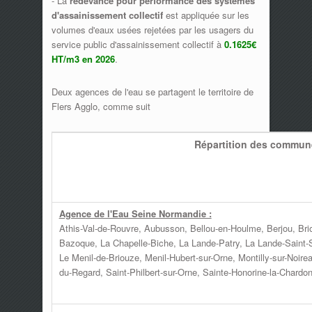
- La
redevance pour performance des systèmes
d'assainissement collectif
est appliquée sur les
volumes d'eaux usées rejetées par les usagers du
service public d'assainissement collectif à
0.1625€
HT/m3 en 2026
.
Deux agences de l'eau se partagent le territoire de
Flers Agglo, comme suit
Répartition des commune
Agence de l'Eau Seine Normandie :
Athis-Val-de-Rouvre, Aubusson, Bellou-en-Houlme, Berjou, Briou
Bazoque, La Chapelle-Biche, La Lande-Patry, La Lande-Saint-S
Le Menil-de-Briouze, Menil-Hubert-sur-Orne, Montilly-sur-Noirea
du-Regard, Saint-Philbert-sur-Orne, Sainte-Honorine-la-Chardo