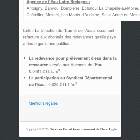
Agence de l'Eau Loire Bretagne :
Antoigny, Banvou, Dompierre, Echalou, La Chapelle-au-Moine,
Châtellier, Messei, Les Monts d'Andaine, Saint-André-de-Messei
Enfin, La Direction de l'Eau et de l'Assainissement
refacture aux abonnés des redevances qu'elle paye
à des organismes publics :
La
redevance pour prélèvement d'eau dans la
ressource
versée aux Agences de l'Eau :
3
0.0481 € H.T./m
La
participation au Syndicat Départemental
3
de l'Eau
: 0.025 € H.T./m
Mentions légales
Copyright © 2026,
Services Eau et Assainissement de Flers Agglo